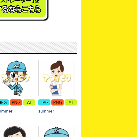
ummer
summer