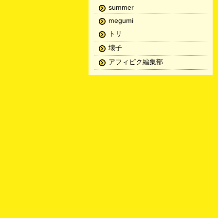
summer
megumi
トリ
壊子
アフィピク編集部