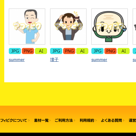
summer
壊子
summer
s