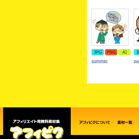
summer
s