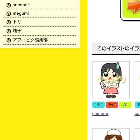
summer
megumi
トリ
壊子
アフィピク編集部
summer
s