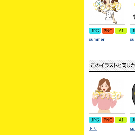
summer
s
トリ
s